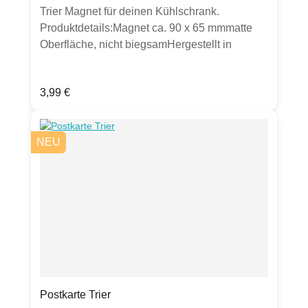
Trier Magnet für deinen Kühlschrank.
Pölz 3, info@ricolor.de
Produktdetails:Magnet ca. 90 x 65 mmmatte
Oberfläche​, nicht biegsamHergestellt in
EU.Hinweis: Erhältlich in bunt oder pastell.
Bitte Auswahl zur Farbe treffen.
Regulärer Preis:
3,99 €
NEU
Postkarte Trier