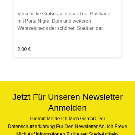
Verschicke Grüße auf dieser Trier Postkarte
mit Porta Nigra, Dom und weiteren
Wahrzeichens der schönen Stadt an der
Mosel.Bitte Farbauswahl treffen.Postkarte, DIN
A6, Vorderseite matt, Rückseite gut
Regulärer Preis:
2,00 €
beschreibbar,hochwertige 300g
Chromokarton-PostkarteHergestellt in
Deutschland.Hinweis: Verkauft wird eine
Postkarte. Sollten weitere Artikel oder
Gegenstände auf Fotos zu sehen sein, dient
dies lediglich zur Inspiration. Farben können
chargenbedingt abweichen.
Jetzt Für Unseren Newsletter
Anmelden
Hiermit Melde Ich Mich Gemäß Der
Datenschutzerklärung Für Den Newsletter An. Ich Freue
Mich Auf Informationen Zu Neuen Stadt-Artikeln,