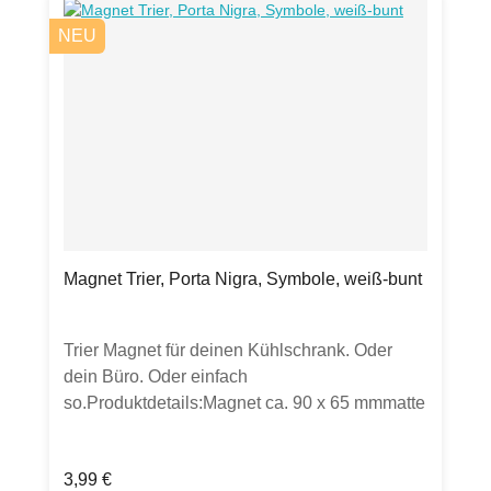
Deutschland.Hinweis: Verkauft wird ein
NEU
Päckchen Servietten. Sollten weitere Artikel
oder Gegenstände auf Fotos zu sehen sein,
dient dies lediglich zur Inspiration.
Magnet Trier, Porta Nigra, Symbole, weiß-bunt
Trier Magnet für deinen Kühlschrank. Oder
dein Büro. Oder einfach
so.Produktdetails:Magnet ca. 90 x 65 mmmatte
Oberfläche​, nicht biegsamHergestellt in EU.
Regulärer Preis:
3,99 €