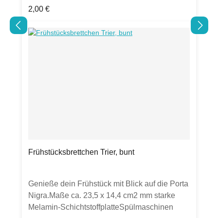
Regulärer Preis:
2,00 €
Chromokarton-PostkarteHergestellt in
Deutschland.Hinweis: Verkauft wird eine
Postkarte. Sollten weitere Artikel oder
Gegenstände auf Fotos zu sehen sein, dient
dies lediglich zur Inspiration. Farben können
chargenbedingt abweichen.
Frühstücksbrettchen Trier, bunt
Genieße dein Frühstück mit Blick auf die Porta
Nigra.Maße ca. 23,5 x 14,4 cm2 mm starke
Melamin-SchichtstoffplatteSpülmaschinen