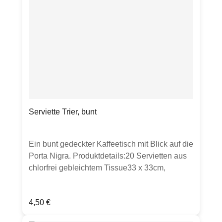
Gegenstände auf Fotos zu sehen sein, dient
dies lediglich zur Inspiration.
Serviette Trier, bunt
Ein bunt gedeckter Kaffeetisch mit Blick auf die
Porta Nigra. Produktdetails:20 Servietten aus
chlorfrei gebleichtem Tissue33 x 33cm,
lebensmittelechtstarker Farbauftrag kann zu
Abrieb führen.Verpackt in Folie mit perforierter
Regulärer Preis:
4,50 €
Öffnung an der Seite zum einfachen
Entnehmen der Servietten.Hergestellt in