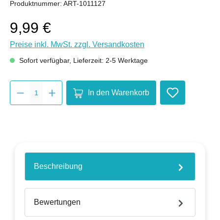
Produktnummer:
ART-1011127
9,99 €
Preise inkl. MwSt. zzgl. Versandkosten
Sofort verfügbar, Lieferzeit: 2-5 Werktage
Produkt Anzahl: Gib den gewünsch
In den Warenkorb
Beschreibung
Bewertungen