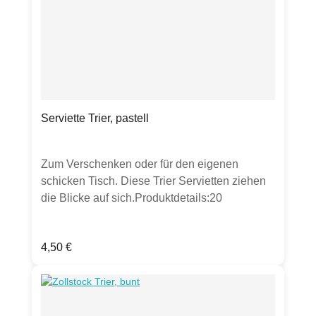
Serviette Trier, pastell
Zum Verschenken oder für den eigenen
schicken Tisch. Diese Trier Servietten ziehen
die Blicke auf sich.Produktdetails:20
Servietten aus chlorfrei gebleichtem Tissue33
x 33cm, lebensmittelechtstarker Farbauftrag
Regulärer Preis:
4,50 €
kann zu Abrieb führen.Verpackt in Folie mit
perforierter Öffnung an der Seite zum
einfachen Entnehmen der
Servietten.Hergestellt in Deutschland.Hinweis: