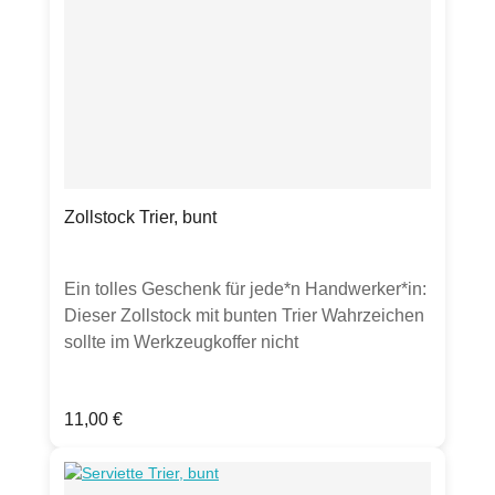
Verkauft wird ein Päckchen Servietten. Sollten
weitere Artikel oder Gegenstände auf Fotos zu
sehen sein, dient dies lediglich zur Inspiration.
Zollstock Trier, bunt
Ein tolles Geschenk für jede*n Handwerker*in:
Dieser Zollstock mit bunten Trier Wahrzeichen
sollte im Werkzeugkoffer nicht
fehlen.Produktdetails:Hochwertiger Holz-
Zollstockbeidseitig bedrucktGesamtlänge 2
Regulärer Preis:
11,00 €
mGlieder 10Einteilung
cm/mmHinweis:Verkauft wird hier ein
Zollstock. Sollten weitere Artikel oder