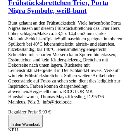
Frühstücksbrettchen Trier, Porta
Nigra Symbole, weiß-bunt
Bunt gelaunt an den Frühstückstisch! Viele farbenfrohe Porta
Nigras lassen auf diesem Frühstücksbrettchen das Trier Herz
höher schlagen.Maße ca. 23,5 x 14,4 cm2 mm starke
Melamin-SchichtstoffplatteSpülmaschinen geeignet im oberen
Spülkorb bei 40°C lebensmittelecht, abrieb- und säurefest,
hitzebeständig, bis 140°C lebensmittelhygienegerecht,
Schneiden mit scharfen Messern kann Spuren hinterlassen,
Essbrettchen sind kein Kinderspielzeug, Brettchen mit
Dekorseite nach unten lagern, Rückseite mit
Leinenstruktur.Hergestellt in Deutschland.Hinweis: Verkauft
wird ein Frühstücksbrettchen. Sollten weitere Artikel oder
Gegenstände auf Fotos zu sehen sein, dient dies lediglich zur
Inspiration. Farben können chargenbedingt
abweichen.Hergestellt durch: RICOLOR MK-
Haushaltswaren, Thomas Mayr-Kiessling, D-95336
Mainleus, Pölz 3, info@ricolor.de
Regulärer Preis:
9,99 €
In den Warenkorb
NEU