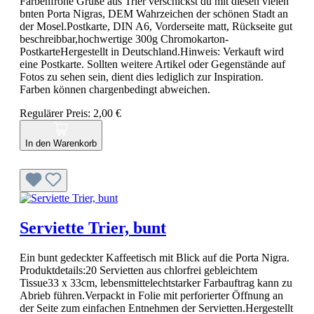
Farbenfrohe Grüße aus Trier verschickst du mit diesen vielen
bnten Porta Nigras, DEM Wahrzeichen der schönen Stadt an
der Mosel.Postkarte, DIN A6, Vorderseite matt, Rückseite gut
beschreibbar,hochwertige 300g Chromokarton-
PostkarteHergestellt in Deutschland.Hinweis: Verkauft wird
eine Postkarte. Sollten weitere Artikel oder Gegenstände auf
Fotos zu sehen sein, dient dies lediglich zur Inspiration.
Farben können chargenbedingt abweichen.
Regulärer Preis:
2,00 €
In den Warenkorb
Serviette Trier, bunt
Ein bunt gedeckter Kaffeetisch mit Blick auf die Porta Nigra.
Produktdetails:20 Servietten aus chlorfrei gebleichtem
Tissue33 x 33cm, lebensmittelechtstarker Farbauftrag kann zu
Abrieb führen.Verpackt in Folie mit perforierter Öffnung an
der Seite zum einfachen Entnehmen der Servietten.Hergestellt