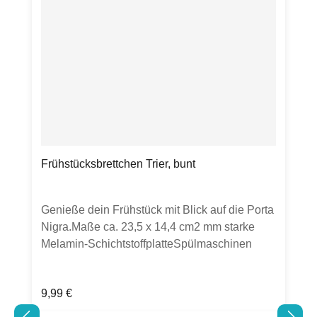
Frühstücksbrettchen Trier, bunt
Genieße dein Frühstück mit Blick auf die Porta
Nigra.Maße ca. 23,5 x 14,4 cm2 mm starke
Melamin-SchichtstoffplatteSpülmaschinen
geeignet im oberen Spülkorb bei 40°C
lebensmittelecht, abrieb- und säurefest,
Regulärer Preis:
9,99 €
hitzebeständig, bis 140°C
lebensmittelhygienegerecht, Schneiden mit