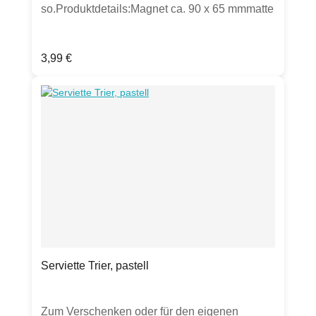
so.Produktdetails:Magnet ca. 90 x 65 mmmatte
Oberfläche​, nicht biegsamHergestellt in EU.
Regulärer Preis:
3,99 €
Serviette Trier, pastell
Zum Verschenken oder für den eigenen