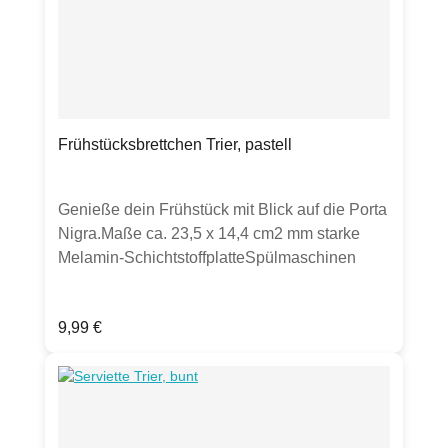
Frühstücksbrettchen Trier, pastell
Genieße dein Frühstück mit Blick auf die Porta
Nigra.Maße ca. 23,5 x 14,4 cm2 mm starke
Melamin-SchichtstoffplatteSpülmaschinen
geeignet im oberen Spülkorb bei 40°C
lebensmittelecht, abrieb- und säurefest,
Regulärer Preis:
9,99 €
hitzebeständig, bis 140°C
lebensmittelhygienegerecht, Schneiden mit
scharfen Messern kann Spuren hinterlassen,
Essbrettchen sind kein Kinderspielzeug,
Brettchen mit Dekorseite nach unten lagern,