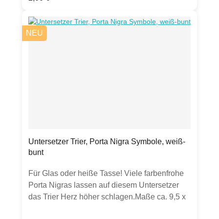
Chromokarton-PostkarteHergestellt in
Deutschland.Hinweis: Verkauft wird eine
NEU
Postkarte. Sollten weitere Artikel oder
Gegenstände auf Fotos zu sehen sein, dient
dies lediglich zur Inspiration. Farben können
chargenbedingt abweichen.
Untersetzer Trier, Porta Nigra Symbole, weiß-
bunt
Für Glas oder heiße Tasse! Viele farbenfrohe
Porta Nigras lassen auf diesem Untersetzer
das Trier Herz höher schlagen.Maße ca. 9,5 x
9,5 cm2 mm starke Melamin-