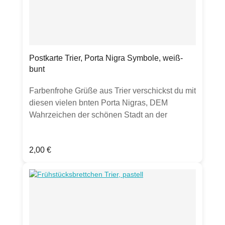
Postkarte Trier, Porta Nigra Symbole, weiß-
bunt
Farbenfrohe Grüße aus Trier verschickst du mit
diesen vielen bnten Porta Nigras, DEM
Wahrzeichen der schönen Stadt an der
Mosel.Postkarte, DIN A6, Vorderseite matt,
Rückseite gut beschreibbar,hochwertige 300g
Regulärer Preis:
2,00 €
Chromokarton-PostkarteHergestellt in
Deutschland.Hinweis: Verkauft wird eine
Postkarte. Sollten weitere Artikel oder
Gegenstände auf Fotos zu sehen sein, dient
dies lediglich zur Inspiration. Farben können
chargenbedingt abweichen.