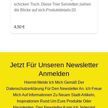
schicken Tisch. Diese Trier Servietten ziehen
die Blicke auf sich.Produktdetails:20
Servietten aus chlorfrei gebleichtem Tissue33
x 33cm, lebensmittelechtstarker Farbauftrag
Regulärer Preis:
4,50 €
kann zu Abrieb führen.Verpackt in Folie mit
perforierter Öffnung an der Seite zum
einfachen Entnehmen der
Servietten.Hergestellt in Deutschland.Hinweis:
Verkauft wird ein Päckchen Servietten. Sollten
weitere Artikel oder Gegenstände auf Fotos zu
sehen sein, dient dies lediglich zur Inspiration.
Jetzt Für Unseren Newsletter
Anmelden
Hiermit Melde Ich Mich Gemäß Der
Datenschutzerklärung Für Den Newsletter An. Ich Freue
Mich Auf Informationen Zu Neuen Stadt-Artikeln,
Inspirationen Rund Um Eure Produkte Oder
Neuigkeiten. Den Newsletter Kann Ich Jederzeit