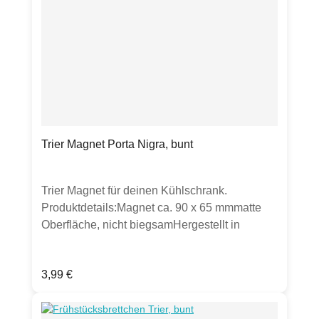
oder Gegenstände auf Fotos zu sehen sein,
dient dies lediglich zur Inspiration.
Trier Magnet Porta Nigra, bunt
Trier Magnet für deinen Kühlschrank.
Produktdetails:Magnet ca. 90 x 65 mmmatte
Oberfläche​, nicht biegsamHergestellt in
EU.Hinweis: Erhältlich in bunt oder pastell.
Bitte Auswahl zur Farbe treffen.
Regulärer Preis:
3,99 €